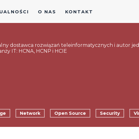
UALNOŚCI
O NAS
KONTAKT
lny dostawca rozwiązań teleinformatycznych i autor jed
ranży IT: HCNA, HCNP i HCIE
age
Network
Open Source
Security
Vi