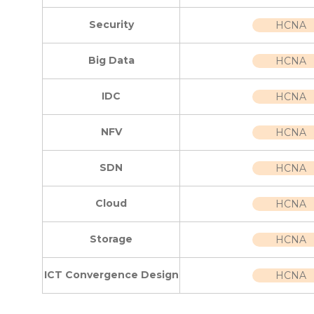
Security
HCNA
Big Data
HCNA
IDC
HCNA
NFV
HCNA
SDN
HCNA
Cloud
HCNA
Storage
HCNA
ICT Convergence Design
HCNA