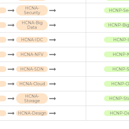
HCNA-
HCNP-Sec
Security
HCNA-Big
HCNP-Big
Data
HCNA-IDC
HCNP-
HCNA-NFV
HCNP-
HCNA-SDN
HCNP-
HCNA-Cloud
HCNP-C
HCNA-
HCNP-St
Storage
HCNA-Design
HCNP-De