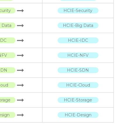
urity
HCIE-Security
 Data
HCIE-Big Data
IDC
HCIE-IDC
NFV
HCIE-NFV
SDN
HCIE-SDN
loud
HCIE-Cloud
orage
HCIE-Storage
sign
HCIE-Design