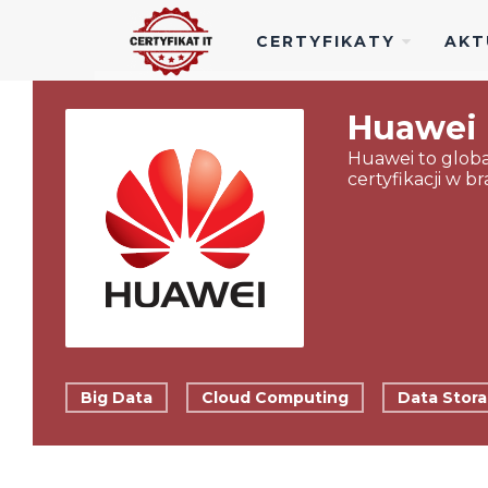
CERTYFIKATY
AKT
Huawei
Huawei to globa
certyfikacji w b
Big Data
Cloud Computing
Data Stor