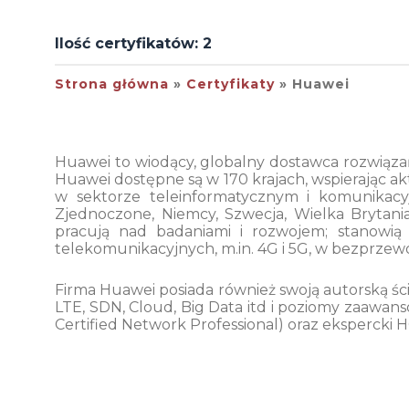
Ilość certyfikatów: 2
Strona główna
Certyfikaty
Huawei
Huawei to wiodący, globalny dostawca rozwiązań
Huawei dostępne są w 170 krajach, wspierając a
w sektorze teleinformatycznym i komunikacy
Zjednoczone, Niemcy, Szwecja, Wielka Brytania
pracują nad badaniami i rozwojem; stanowi
telekomunikacyjnych, m.in. 4G i 5G, w bezprzewo
Firma Huawei posiada również swoją autorską ści
LTE, SDN, Cloud, Big Data itd i poziomy zaaw
Certified Network Professional) oraz ekspercki 