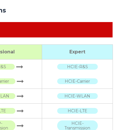
ms
sional
Expert
R&S
HCIE-R&S
rier
HCIE-Carrier
LAN
HCIE-WLAN
LTE
HCIE-LTE
-
HCIE-
sion
Transmission