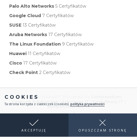
Palo Alto Networks
5 Certyfikatów
Google Cloud
7 Certyfikatów
SUSE
13 Certyfikatów
Aruba Networks
17 Certyfikatów
The Linux Foundation
9 Certyfikatów
Huawei
11 Certyfikatów
Cisco
17 Certyfikatów
Check Point
2 Certyfikatów
COOKIES
© 2019 - CertyfikatIT. Powered by
Compendium,
Centrum Edukacyjne
|
Szkolenia IT
|
Certyfikaty IT
|
Ta strona korzysta z ciasteczek (cookies).
polityka prywatności
Bezpieczeństwo IT
AKCEPTUJĘ
OPUSZCZAM STRONĘ